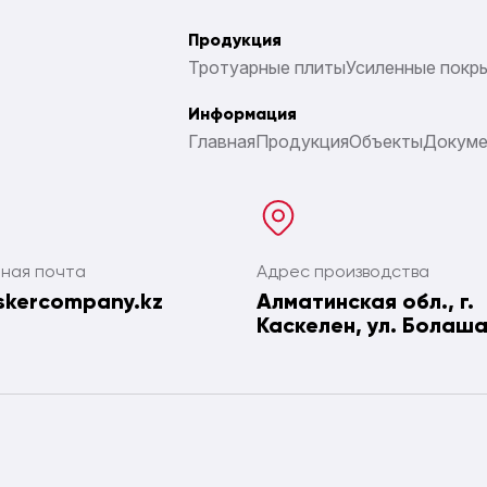
Продукция
Тротуарные плиты
Усиленные покр
Информация
Главная
Продукция
Объекты
Докум
ная почта
Адрес производства
skercompany.kz
Алматинская обл., г.
Каскелен, ул. Болаша