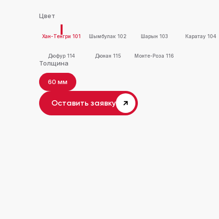
Цвет
Хан-Тенгри 101
Шымбулак 102
Шарын 103
Каратау 104
Дюфур 114
Дюнан 115
Монте-Роза 116
Толщина
60 мм
Оставить заявку