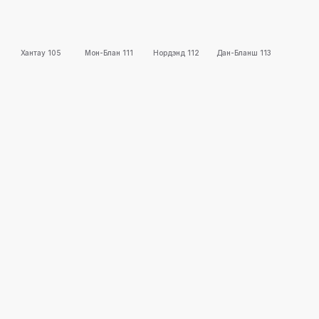
Хантау 105
Мон-Блан 111
Нордэнд 112
Дан-Бланш 113