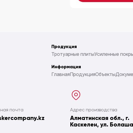
Продукция
Тротуарные плиты
Усиленные покр
Информация
Главная
Продукция
Объекты
Докум
ная почта
Адрес производства
skercompany.kz
Алматинская обл., г.
Каскелен, ул. Болаша