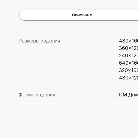
Описание
Размеры изделия
480×16
360×12
240×12
640×16
320×16
480×12
Форма изделия
DM Дом