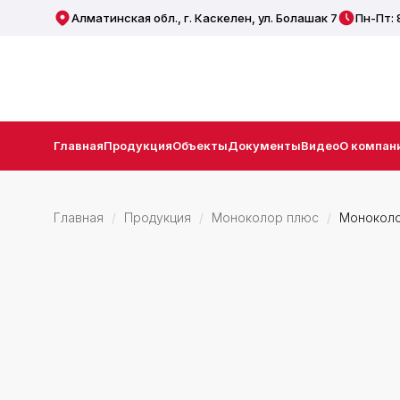
Алматинская обл., г. Каскелен, ул. Болашак 7
Пн-Пт: 
Главная
Продукция
Объекты
Документы
Видео
О компан
Главная
Продукция
Моноколор плюс
Моноколо