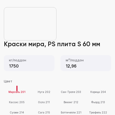
Краски мира, PS плита S 60 мм
кг/поддон
м²/поддон
1750
12,96
Цвет
Марсель 201
Нуга 202
Сан-Тропе 203
Корица 204
Кассис 205
Осло 211
Викинг 212
Фьорд 213
Суоми 214
Сага 215
Боттичелли 221
Трюфель 222