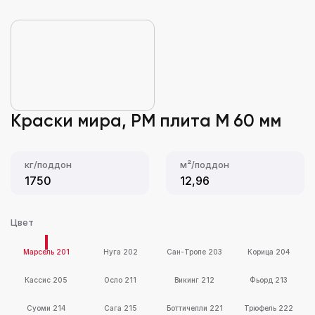
Краски мира, PM плита M 60 мм
кг/поддон
м²/поддон
1750
12,96
Цвет
Марсель 201
Нуга 202
Сан-Тропе 203
Корица 204
Кассис 205
Осло 211
Викинг 212
Фьорд 213
Суоми 214
Сага 215
Боттичелли 221
Трюфель 222