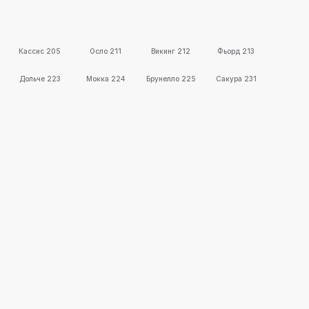
Кассис 205
Осло 211
Викинг 212
Фьорд 213
Дольче 223
Мокка 224
Брунелло 225
Сакура 231