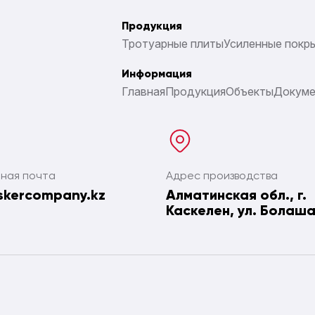
Продукция
Тротуарные плиты
Усиленные покр
Информация
Главная
Продукция
Объекты
Докум
ная почта
Адрес производства
skercompany.kz
Алматинская обл., г.
Каскелен, ул. Болаша