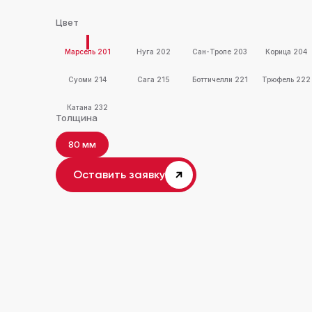
Цвет
Марсель 201
Нуга 202
Сан-Тропе 203
Корица 204
Суоми 214
Сага 215
Боттичелли 221
Трюфель 222
Катана 232
Толщина
80 мм
Оставить заявку